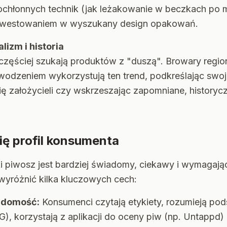
chłonnych technik (jak leżakowanie w beczkach po
inwestowaniem w wyszukany design opakowań.
lizm i historia
zęściej szukają produktów z "duszą". Browary region
wodzeniem wykorzystują ten trend, podkreślając swoje
ię założycieli czy wskrzeszając zapomniane, historycz
ię profil konsumenta
 piwosz jest bardziej świadomy, ciekawy i wymagając
wyróżnić kilka kluczowych cech:
iadomość:
Konsumenci czytają etykiety, rozumieją p
G), korzystają z aplikacji do oceny piw (np. Untappd)