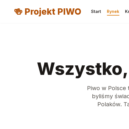
🍻 Projekt PIWO
Start
Rynek
K
Wszystko, 
Piwo w Polsce to
byliśmy świad
Polaków. Ta