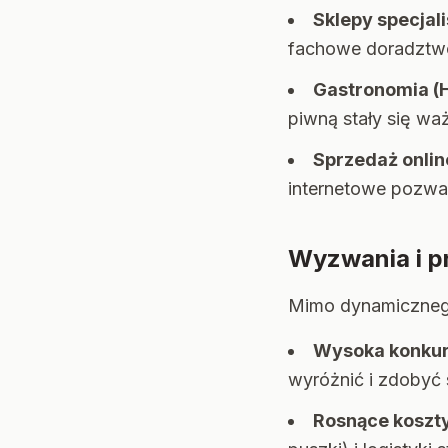
Sklepy specjal
fachowe doradztwo
Gastronomia (
piwną stały się wa
Sprzedaż onlin
internetowe pozwal
Wyzwania i p
Mimo dynamicznego
Wysoka konkur
wyróżnić i zdobyć 
Rosnące koszty