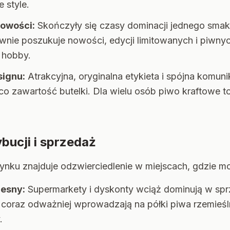
 style.
nowości:
Skończyły się czasy dominacji jednego smak
nie poszukuje nowości, edycji limitowanych i piwny
o hobby.
signu:
Atrakcyjna, oryginalna etykieta i spójna komun
o zawartość butelki. Dla wielu osób piwo kraftowe to
bucji i sprzedaż
nku znajduje odzwierciedlenie w miejscach, gdzie m
esny:
Supermarkety i dyskonty wciąż dominują w sp
coraz odważniej wprowadzają na półki piwa rzemieśl
.