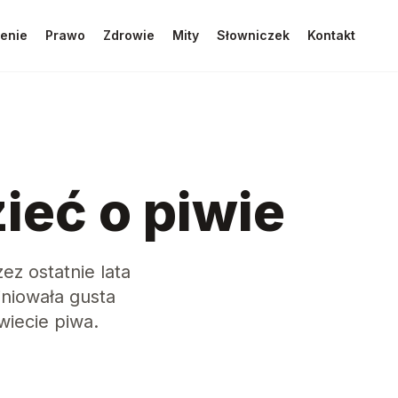
enie
Prawo
Zdrowie
Mity
Słowniczek
Kontakt
ieć o piwie
zez ostatnie lata
iniowała gusta
wiecie piwa.