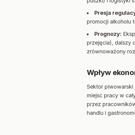
puszki) i logistyk
Presja regulac
promocji alkoholu t
Prognozy:
Ekspe
przejęcia), dalszy
zrównoważony rozw
Wpływ ekonom
Sektor piwowarski 
miejsc pracy w cał
przez pracowników
handlu i gastronom