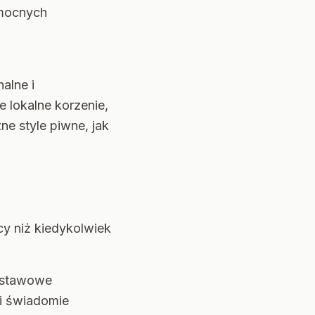
 mocnych
alne i
 lokalne korzenie,
ne style piwne, jak
y niż kiedykolwiek
odstawowe
 i świadomie