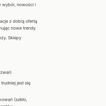
y wybór, nowości i
acje z dobrą ofertą
omując nowe trendy.
ży. Sklepy
yzwań:
udniej jest się
akowań (szkło,