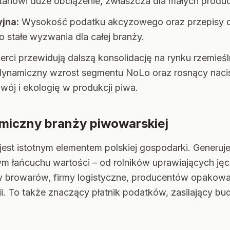
i stanowi duże obciążenie, zwłaszcza dla małych produ
yjna:
Wysokość podatku akcyzowego oraz przepisy d
o stałe wyzwania dla całej branży.
rci przewidują dalszą konsolidację na rynku rzemieśl
 dynamiczny wzrost segmentu NoLo oraz rosnący naci
ój i ekologię w produkcji piwa.
iczny branży piwowarskiej
jest istotnym elementem polskiej gospodarki. Generuj
ym łańcuchu wartości – od rolników uprawiających jęc
 browarów, firmy logistyczne, producentów opakowań
ii. To także znaczący płatnik podatków, zasilający bu