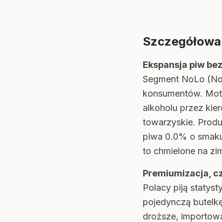
Szczegółowa 
Ekspansja piw be
Segment NoLo (No 
konsumentów. Moty
alkoholu przez kie
towarzyskie. Produ
piwa 0.0% o smaku
to chmielone na zi
Premiumizacja, cz
Polacy piją statys
pojedynczą butelkę
droższe, importowa