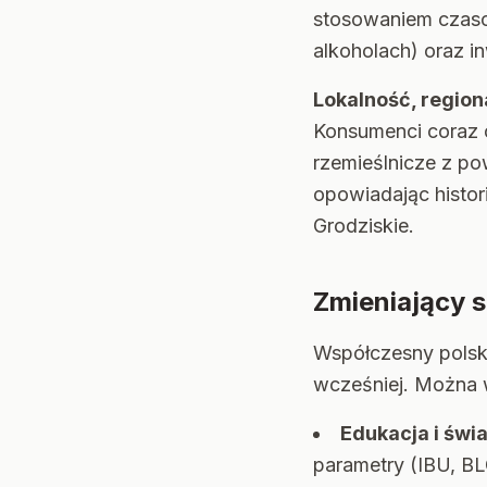
stosowaniem czaso
alkoholach) oraz 
Lokalność, regiona
Konsumenci coraz c
rzemieślnicze z po
opowiadając histor
Grodziskie.
Zmieniający s
Współczesny polski
wcześniej. Można 
Edukacja i św
parametry (IBU, BL