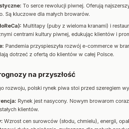
istyczne:
To serce rewolucji piwnej. Oferują najszersz
. Są kluczowe dla małych browarów.
HoReCa):
Multitapy (puby z wieloma kranami) i restaur
żnymi centrami kultury piwnej, edukując klientów i pr
e:
Pandemia przyspieszyła rozwój e-commerce w bran
ają dotrzeć z ofertą do klientów w całej Polsce.
rognozy na przyszłość
 rozwoju, polski rynek piwa stoi przed szeregiem w
encja:
Rynek jest nasycony. Nowym browarom coraz tr
stałych klientów.
:
Wzrost cen surowców (słodu, chmielu), energii, op