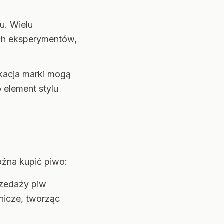
u. Wielu
ch eksperymentów,
ikacja marki mogą
 element stylu
ożna kupić piwo:
rzedaży piw
nicze, tworząc