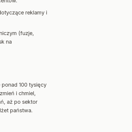
centów.
otyczące reklamy i
niczym (fuzje,
sk na
e ponad 100 tysięcy
zmień i chmiel,
, aż po sektor
dżet państwa.