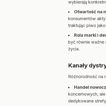
wybierają konkretne
Otwartość na 
konsumentów aktyw
traktując piwo jak
Rola marki i de
być równie ważne c
życia.
Kanały dystry
Różnorodność na ry
Handel nowocz
koncernowych, ale 
dedykowane strefy