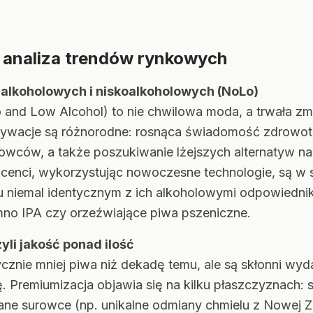
analiza trendów rynkowych
zalkoholowych i niskoalkoholowych (NoLo)
and Low Alcohol) to nie chwilowa moda, a trwała z
wacje są różnorodne: rosnąca świadomość zdrowotn
rowców, a także poszukiwanie lżejszych alternatyw na
cenci, wykorzystując nowoczesne technologie, są w 
 niemal identycznym z ich alkoholowymi odpowiednik
mno IPA czy orzeźwiające piwa pszeniczne.
yli jakość ponad ilość
tycznie mniej piwa niż dekadę temu, ale są skłonni wy
. Premiumizacja objawia się na kilku płaszczyznach: 
ne surowce (np. unikalne odmiany chmielu z Nowej Ze