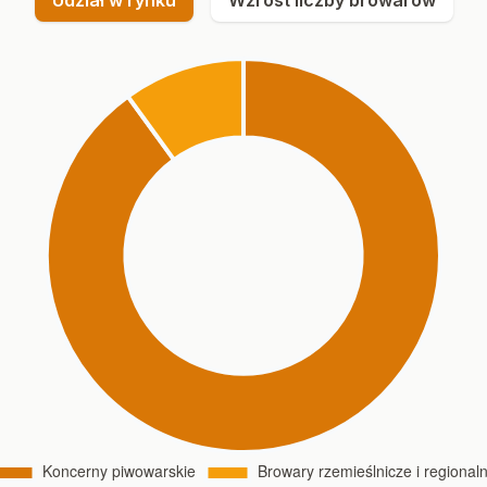
Udział w rynku
Wzrost liczby browarów