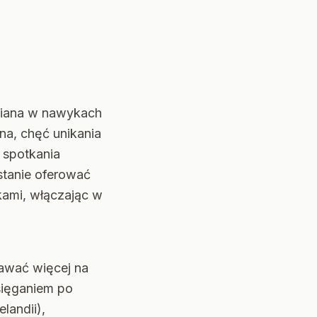
miana w nawykach
a, chęć unikania
 spotkania
stanie oferować
ami, włączając w
dawać więcej na
sięganiem po
landii),