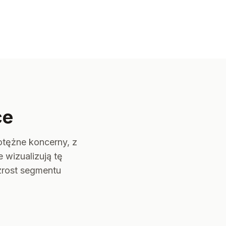
ce
otężne koncerny, z
 wizualizują tę
wzrost segmentu